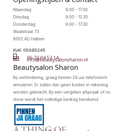
Maandag
9.00 - 17.30
Dinsdag
9.00 - 12.30
Donderdag
9.00 - 17.30
Waalstraat 73
8052 AD Hattem
KvK: 05085245

06-22 04 52 14

info@beautysalonsharon.nl
Beautysalon Sharon
Bij verhindering, graag binnen 24 uur telefonisch
annuleren. Er zullen dan geen kosten in rekening
worden gebracht. Bij een vergeten afspraak of no
show wordt het volledige bedrag berekend