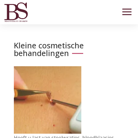
Kleine cosmetische
behandelingen
Heeft u last van steelwratjes, bloedblaasjes,