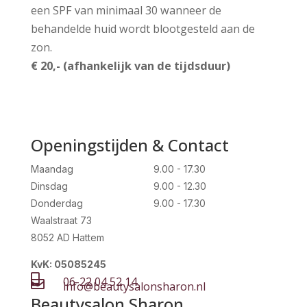
een SPF van minimaal 30 wanneer de
behandelde huid wordt blootgesteld aan de
zon.
€ 20,- (afhankelijk van de tijdsduur)
Openingstijden & Contact
Maandag
9.00 - 17.30
Dinsdag
9.00 - 12.30
Donderdag
9.00 - 17.30
Waalstraat 73
8052 AD Hattem
KvK: 05085245

06-22 04 52 14

info@beautysalonsharon.nl
Beautysalon Sharon