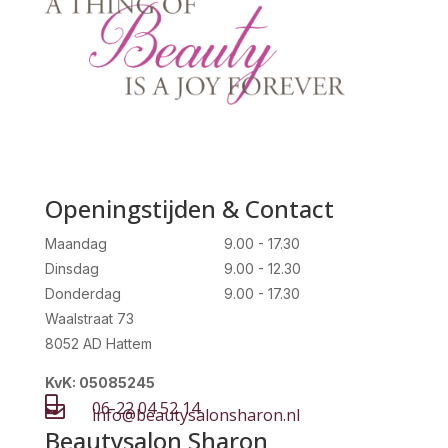
Openingstijden & Contact
Maandag
9.00 - 17.30
Dinsdag
9.00 - 12.30
Donderdag
9.00 - 17.30
Waalstraat 73
8052 AD Hattem
KvK: 05085245

06-22 04 52 14

info@beautysalonsharon.nl
Beautysalon Sharon