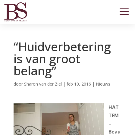
“Huidverbetering
is van groot
belang”
door
Sharon van der Ziel
|
feb 10, 2016
|
Nieuws
HAT
TEM
–
Beau