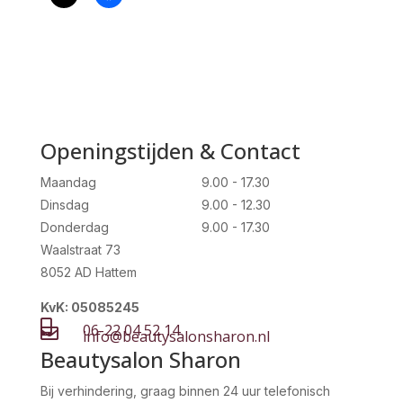
Openingstijden & Contact
Maandag
9.00 - 17.30
Dinsdag
9.00 - 12.30
Donderdag
9.00 - 17.30
Waalstraat 73
8052 AD Hattem
KvK: 05085245

06-22 04 52 14

info@beautysalonsharon.nl
Beautysalon Sharon
Bij verhindering, graag binnen 24 uur telefonisch