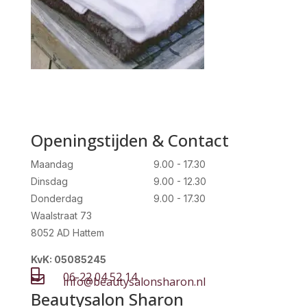
Openingstijden & Contact
Maandag
9.00 - 17.30
Dinsdag
9.00 - 12.30
Donderdag
9.00 - 17.30
Waalstraat 73
8052 AD Hattem
KvK: 05085245

06-22 04 52 14

info@beautysalonsharon.nl
Beautysalon Sharon