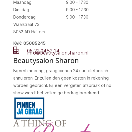
Maandag
9.00 - 17.30
Dinsdag
9.00 - 12.30
Donderdag
9.00 - 17.30
Waalstraat 73
8052 AD Hattem
KvK: 05085245

06-22 04 52 14

info@beautysalonsharon.nl
Beautysalon Sharon
Bij verhindering, graag binnen 24 uur telefonisch
annuleren. Er zullen dan geen kosten in rekening
worden gebracht. Bij een vergeten afspraak of no
show wordt het volledige bedrag berekend