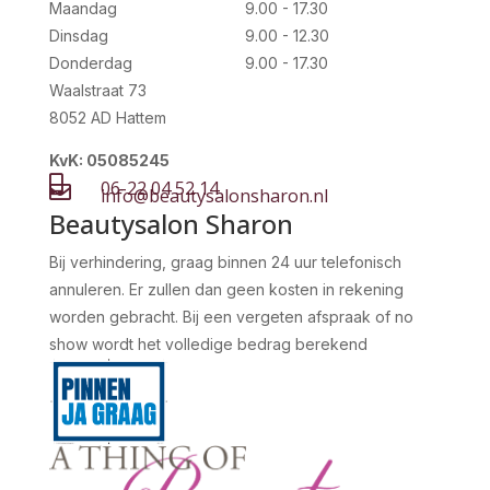
Maandag
9.00 - 17.30
Dinsdag
9.00 - 12.30
Donderdag
9.00 - 17.30
Waalstraat 73
8052 AD Hattem
KvK: 05085245

06-22 04 52 14

info@beautysalonsharon.nl
Beautysalon Sharon
Bij verhindering, graag binnen 24 uur telefonisch
annuleren. Er zullen dan geen kosten in rekening
worden gebracht. Bij een vergeten afspraak of no
show wordt het volledige bedrag berekend