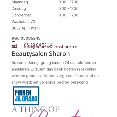
Maandag
9.00 - 17.30
Dinsdag
9.00 - 12.30
Donderdag
9.00 - 17.30
Waalstraat 73
8052 AD Hattem
KvK: 05085245

06-22 04 52 14

info@beautysalonsharon.nl
Beautysalon Sharon
Bij verhindering, graag binnen 24 uur telefonisch
annuleren. Er zullen dan geen kosten in rekening
worden gebracht. Bij een vergeten afspraak of no
show wordt het volledige bedrag berekend