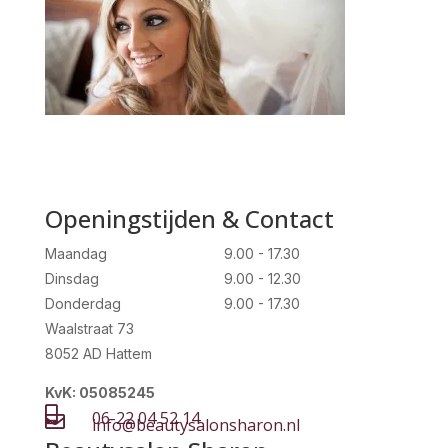
Openingstijden & Contact
Maandag
9.00 - 17.30
Dinsdag
9.00 - 12.30
Donderdag
9.00 - 17.30
Waalstraat 73
8052 AD Hattem
KvK: 05085245

06-22 04 52 14

info@beautysalonsharon.nl