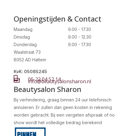
Openingstijden & Contact
Maandag
9.00 - 17.30
Dinsdag
9.00 - 12.30
Donderdag
9.00 - 17.30
Waalstraat 73
8052 AD Hattem
KvK: 05085245

06-22 04 52 14

info@beautysalonsharon.nl
Beautysalon Sharon
Bij verhindering, graag binnen 24 uur telefonisch
annuleren. Er zullen dan geen kosten in rekening
worden gebracht. Bij een vergeten afspraak of no
show wordt het volledige bedrag berekend