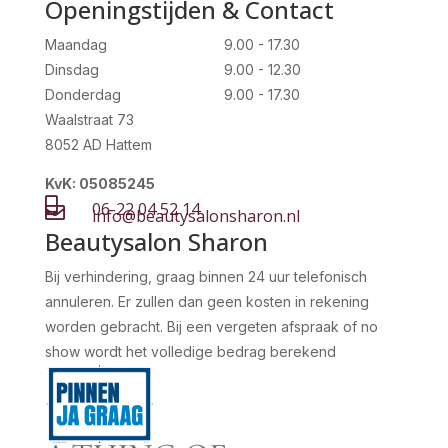
Openingstijden & Contact
Maandag
9.00 - 17.30
Dinsdag
9.00 - 12.30
Donderdag
9.00 - 17.30
Waalstraat 73
8052 AD Hattem
KvK: 05085245

06-22 04 52 14

info@beautysalonsharon.nl
Beautysalon Sharon
Bij verhindering, graag binnen 24 uur telefonisch
annuleren. Er zullen dan geen kosten in rekening
worden gebracht. Bij een vergeten afspraak of no
show wordt het volledige bedrag berekend