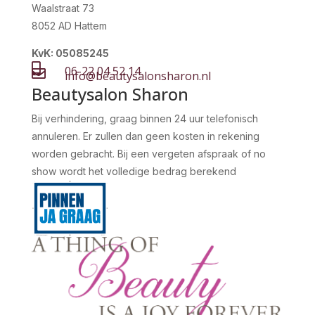
Waalstraat 73
8052 AD Hattem
KvK: 05085245

06-22 04 52 14

info@beautysalonsharon.nl
Beautysalon Sharon
Bij verhindering, graag binnen 24 uur telefonisch
annuleren. Er zullen dan geen kosten in rekening
worden gebracht. Bij een vergeten afspraak of no
show wordt het volledige bedrag berekend